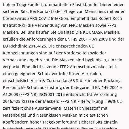
hohen Tragekomfort, ummantelten Elastikbänder bieten einen
sicheren Sitz. Bei Kontakt oder Pflege von Menschen, mit einer
Coronavirus SARS-CoV-2 Infektion, empfiehlt das Robert Koch
Institut (RKI) die Verwendung von FFP2 Masken sowie FFP3
Masken. Bei uns kaufen Sie Qualität: Die KOUMASK Masken,
erfüllen die Anforderungen der EN149:2001 + A1:2009 und der
EU Richtlinie 2016/425. Die entsprechenden CE
Kennzeichnungen sind auf der Vorderseite sowie der
Verpackung angebracht. Die Masken sind hygienisch, einzeln
verpackt. Eine dicht sitzende FFP2 Atemschutzmaske stellt
einen geeigneten Schutz vor infektiösen Aerosolen,
einschließlich Viren & Corona dar. 65 Stück in einer Packung
Persönliche Schutzausrüstung der Kategorie III EN 149:2001 +
A1:2009 (FFP2 NR) ISO9001:2015 entspricht EU-Verordnung
2016/425 Klasse der Masken: FFP2 NR Filterwirkung = 96% CE-
zertifiziert ohne Ausatemventil Material: Vliesstoff mit
Nasenbügel und Nasenkissen Masken mit elastischen
Kopfbändern hoher Tragekomfort und sicherer Sitz einzeln
hygienisch verpackt EU-Konformitätserklärung Die Masken