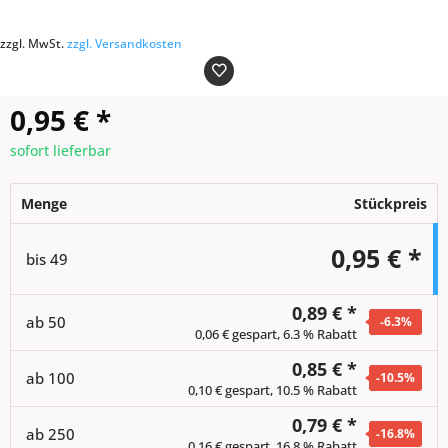
zzgl. MwSt.
zzgl. Versandkosten
0,95 €
*
sofort lieferbar
Menge
Stückpreis
0,95 € *
bis
49
0,89 € *
ab
50
-6.3
%
0,06 € gespart, 6.3 % Rabatt
0,85 € *
ab
100
-10.5
%
0,10 € gespart, 10.5 % Rabatt
0,79 € *
ab
250
-16.8
%
0,16 € gespart, 16.8 % Rabatt