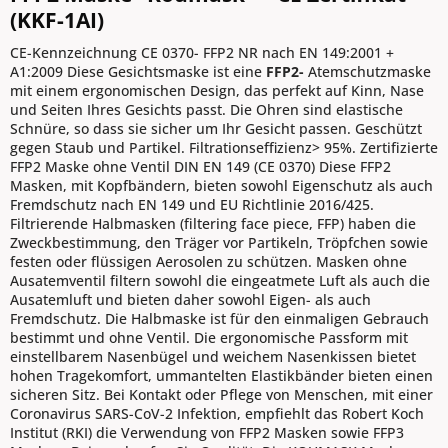
(KKF-1AI)
CE-Kennzeichnung CE 0370- FFP2 NR nach EN 149:2001 +
A1:2009 Diese Gesichtsmaske ist eine
FFP2-
Atemschutzmaske
mit einem ergonomischen Design, das perfekt auf Kinn, Nase
und Seiten Ihres Gesichts passt. Die Ohren sind elastische
Schnüre, so dass sie sicher um Ihr Gesicht passen. Geschützt
gegen Staub und Partikel. Filtrationseffizienz> 95%. Zertifizierte
FFP2 Maske ohne Ventil DIN EN 149 (CE 0370) Diese FFP2
Masken, mit Kopfbändern, bieten sowohl Eigenschutz als auch
Fremdschutz nach EN 149 und EU Richtlinie 2016/425.
Filtrierende Halbmasken (filtering face piece, FFP) haben die
Zweckbestimmung, den Träger vor Partikeln, Tröpfchen sowie
festen oder flüssigen Aerosolen zu schützen. Masken ohne
Ausatemventil filtern sowohl die eingeatmete Luft als auch die
Ausatemluft und bieten daher sowohl Eigen- als auch
Fremdschutz. Die Halbmaske ist für den einmaligen Gebrauch
bestimmt und ohne Ventil. Die ergonomische Passform mit
einstellbarem Nasenbügel und weichem Nasenkissen bietet
hohen Tragekomfort, ummantelten Elastikbänder bieten einen
sicheren Sitz. Bei Kontakt oder Pflege von Menschen, mit einer
Coronavirus SARS-CoV-2 Infektion, empfiehlt das Robert Koch
Institut (RKI) die Verwendung von FFP2 Masken sowie FFP3