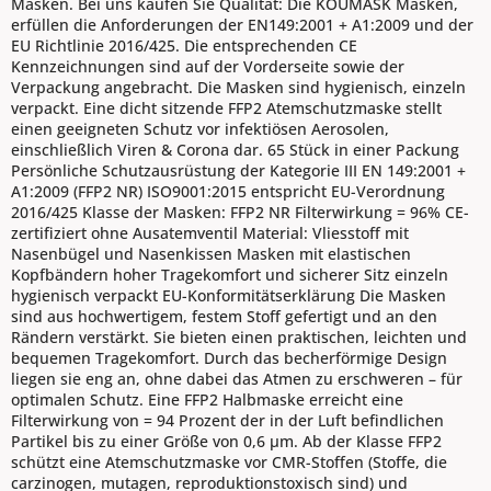
Masken. Bei uns kaufen Sie Qualität: Die KOUMASK Masken,
erfüllen die Anforderungen der EN149:2001 + A1:2009 und der
EU Richtlinie 2016/425. Die entsprechenden CE
Kennzeichnungen sind auf der Vorderseite sowie der
Verpackung angebracht. Die Masken sind hygienisch, einzeln
verpackt. Eine dicht sitzende FFP2 Atemschutzmaske stellt
einen geeigneten Schutz vor infektiösen Aerosolen,
einschließlich Viren & Corona dar. 65 Stück in einer Packung
Persönliche Schutzausrüstung der Kategorie III EN 149:2001 +
A1:2009 (FFP2 NR) ISO9001:2015 entspricht EU-Verordnung
2016/425 Klasse der Masken: FFP2 NR Filterwirkung = 96% CE-
zertifiziert ohne Ausatemventil Material: Vliesstoff mit
Nasenbügel und Nasenkissen Masken mit elastischen
Kopfbändern hoher Tragekomfort und sicherer Sitz einzeln
hygienisch verpackt EU-Konformitätserklärung Die Masken
sind aus hochwertigem, festem Stoff gefertigt und an den
Rändern verstärkt. Sie bieten einen praktischen, leichten und
bequemen Tragekomfort. Durch das becherförmige Design
liegen sie eng an, ohne dabei das Atmen zu erschweren – für
optimalen Schutz. Eine FFP2 Halbmaske erreicht eine
Filterwirkung von = 94 Prozent der in der Luft befindlichen
Partikel bis zu einer Größe von 0,6 µm. Ab der Klasse FFP2
schützt eine Atemschutzmaske vor CMR-Stoffen (Stoffe, die
carzinogen, mutagen, reproduktionstoxisch sind) und